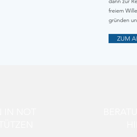
dann zur Re
freiem Will
gründen und
ZUM A
N IN NOT
BERAT
TÜTZEN
HI