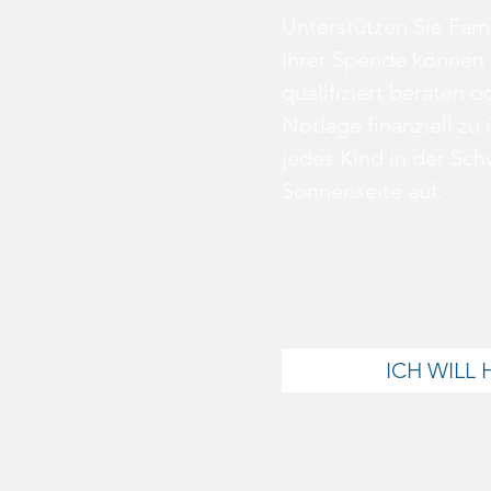
Unterstützen Sie Fami
Ihrer Spende können 
qualifiziert beraten o
Notlage finanziell zu
jedes Kind in der Sch
Sonnenseite auf.
ICH WILL