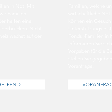
lien in Not. Mit
Familien, welche un
wir Familien
wirtschaftliche Not
der helfen eine
können ein Gesuch 
 überbrücken. Nicht
Unterstützungsleis
weiz wächst auf der
Fonds ›Familien in N
Informieren Sie sich
Vorgaben für die B
stellen Sie gegeben
Voranfrage.
 HELFEN
VORANFRAG