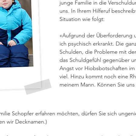
junge Familie in die Verschuld
uns. In Ihrem Hilferuf beschrei
Situation wie folgt:
«Aufgrund der Überforderung un
ich psychisch erkrankt. Die ga
Schulden, die Pro­bleme mit den
das Schuldgefühl gegenüber un
Angst vor Hiobs­botschaften im B
viel. Hinzu kommt noch eine R
meinem Mann. Können Sie uns n
ilie Schopfer erfahren möchten, dürfen Sie sich ungen
zen wir Decknamen.)