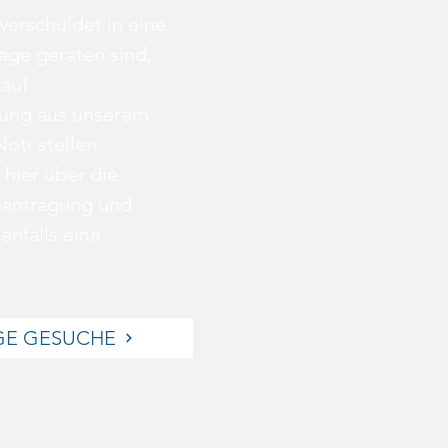
verschuldet in eine
lage geraten sind,
auf
tung aus unserem
ot‹ stellen.
 hier über die
eantragung und
enfalls eine
E GESUCHE